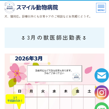
スマイル動物病院｜奈良県天
犬、猫対応。診療以外にも日常ケアのご相談などお気軽にどうぞ。
当院について
🌷3月の獣医師出勤表🌷
診療科目
はじめての方へ
猫にやさしい病院
ペットサービス