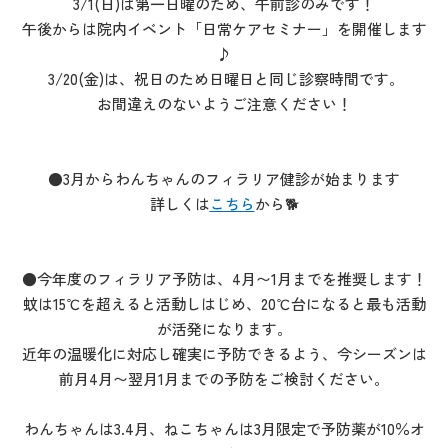
3/1(日)は第一日曜のため、午前診のみです！
午後からは院内イベント「日常ケアセミナー」を開催します
♪
3/20(金)は、祝日のため日曜日と同じ診察時間です。
お間違えのないようご注意ください！
●3月からわんちゃんのフィラリア健診が始まります
詳しくは
こちら
から🐕
●今年度のフィラリア予防は、4月〜1月までを推奨します！
蚊は15℃を超えると活動しはじめ、20℃台になると最も活動
が活発になります。
近年の温暖化に対応し確実に予防できるよう、今シーズンは
前月4月〜翌月1月までの予防をご検討ください。
わんちゃんは3.4月、ねこちゃんは3月限定で予防薬が10％オ