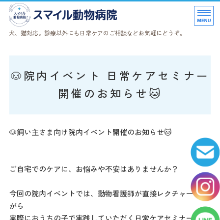
スマイル動物病院｜奈良県天
犬、猫対応。診療以外にも日常ケアのご相談などお気軽にどうぞ。
当院について
🐶院内イベント 日常ケアセミナー
診療科目
開催のお知らせ🐱
はじめての方へ
猫にやさしい病院
🐶飼い主さま向け院内イベント開催のお知らせ🐱
ペットサービス
ご自宅でのケアに、お悩みや不安はありませんか？
今回の院内イベントでは、動物看護師が直接レクチャーしな
がら
実際におうちの子で実践していただく日常ケアセミナーです